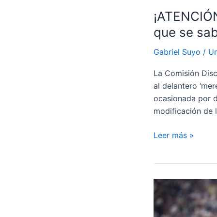
¡ATENCIÓN
que se sab
Gabriel Suyo
/
Un
La Comisión Disci
al delantero ‘me
ocasionada por d
modificación de l
¡ATENCIÓN
Leer más »
HINCHA
CREMA!
Se
conoció
la
fecha