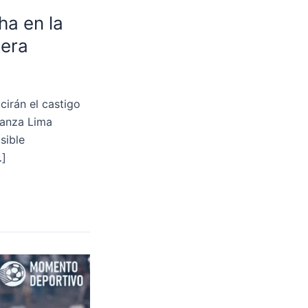
a en la
lera
cirán el castigo
ianza Lima
sible
…]