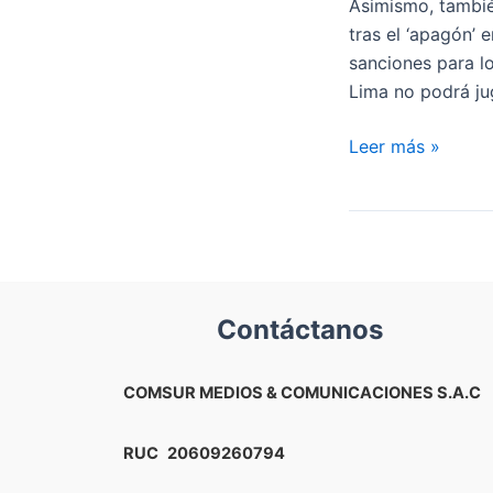
Asimismo, tambié
tras el ‘apagón’ e
sanciones para l
Lima no podrá jug
¡Sanciones
Leer más »
listas!
Se
dieron
a
conocer
los
Contáctanos
castigos
que
COMSUR MEDIOS & COMUNICACIONES S.A.C
recibirán
Ángelo
RUC
20609260794
Campos
y