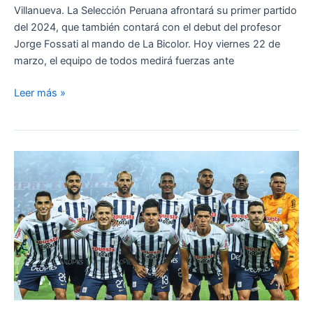
Villanueva. La Selección Peruana afrontará su primer partido
del 2024, que también contará con el debut del profesor
Jorge Fossati al mando de La Bicolor. Hoy viernes 22 de
marzo, el equipo de todos medirá fuerzas ante
Dónde
Leer más »
ver
Perú
vs
Nicaragua
HOY:
Canales,
hora
y
cómo
seguir
el
debut
de