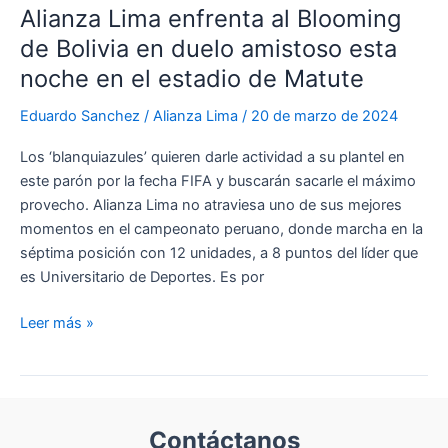
Alianza Lima enfrenta al Blooming
Jorge
de Bolivia en duelo amistoso esta
Fossati
en
noche en el estadio de Matute
La
Eduardo Sanchez
/
Alianza Lima
/
20 de marzo de 2024
Bicolor
Los ‘blanquiazules’ quieren darle actividad a su plantel en
este parón por la fecha FIFA y buscarán sacarle el máximo
provecho. Alianza Lima no atraviesa uno de sus mejores
momentos en el campeonato peruano, donde marcha en la
séptima posición con 12 unidades, a 8 puntos del líder que
es Universitario de Deportes. Es por
Alianza
Leer más »
Lima
enfrenta
al
Blooming
Contáctanos
de