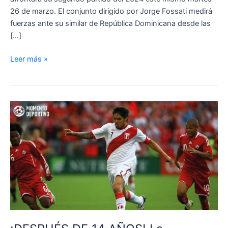
26 de marzo. El conjunto dirigido por Jorge Fossati medirá
fuerzas ante su similar de República Dominicana desde las
[…]
Dónde
Leer más »
ver
Perú
vs
República
Dominicana
HOY:
canal
TV
y
cómo
seguir
amistoso
por