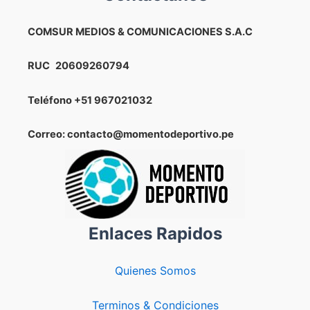
Bolivia
en
COMSUR MEDIOS & COMUNICACIONES S.A.C
duelo
amistoso
RUC
20609260794
esta
noche
Teléfono
+51 967021032
en
el
Correo: contacto@momentodeportivo.pe
estadio
de
Matute
Enlaces Rapidos
Quienes Somos
Terminos & Condiciones