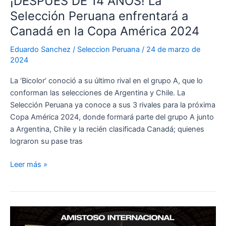
¡DESPUÉS DE 14 AÑOS! La
fecha
Selección Peruana enfrentará a
FIFA
Canadá en la Copa América 2024
Eduardo Sanchez
/
Seleccion Peruana
/
24 de marzo de
2024
La ‘Bicolor’ conoció a su último rival en el grupo A, que lo
conforman las selecciones de Argentina y Chile. La
Selección Peruana ya conoce a sus 3 rivales para la próxima
Copa América 2024, donde formará parte del grupo A junto
a Argentina, Chile y la recién clasificada Canadá; quienes
lograron su pase tras
¡DESPUÉS
Leer más »
DE
14
AÑOS!
La
Selección