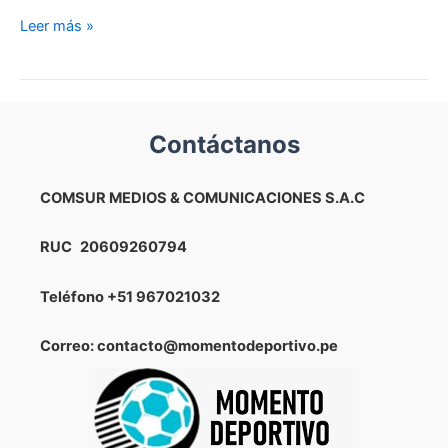
LUIS
Leer más »
ADVÍNCULA
FUE
TITULAR
EN
Contáctanos
LA
VICTORIA
DE
COMSUR MEDIOS & COMUNICACIONES S.A.C
BOCA
JUNIORS
RUC
20609260794
ANTE
CENTRAL
Teléfono
+51 967021032
CÓRDOBA
Correo: contacto@momentodeportivo.pe