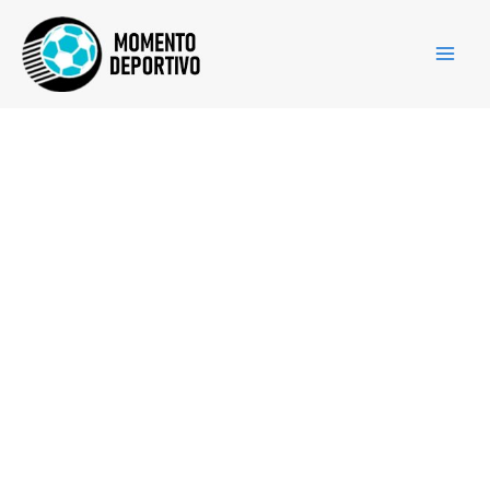
Ir
al
contenido
Main
Men