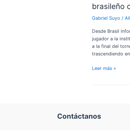
brasileño 
Gabriel Suyo
/
Al
Desde Brasil info
jugador a la inst
a la final del t
trascendiendo en
Futbolista
Leer más »
de
Alianza
Lima
la
viene
rompiendo
Contáctanos
en
el