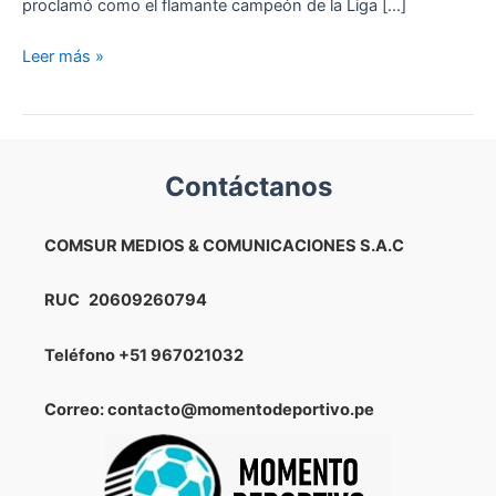
proclamó como el flamante campeón de la Liga […]
Piero
Leer más »
Quispe
es
seguido
por
Contáctanos
el
Chelsea
de
COMSUR MEDIOS & COMUNICACIONES S.A.C
la
Premier
RUC
20609260794
League,
según
Teléfono
+51 967021032
Transfermarkt
Correo: contacto@momentodeportivo.pe