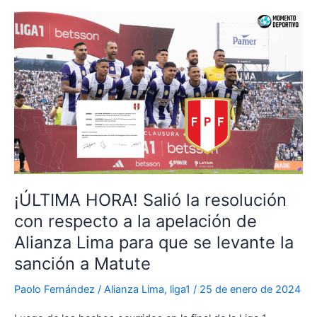
Selección
Peruana
los
amistosos
ante
Nicaragua
y
República
Dominicana?
¡ÚLTIMA HORA! Salió la resolución
con respecto a la apelación de
Alianza Lima para que se levante la
sanción a Matute
Paolo Fernández
/
Alianza Lima
,
liga1
/
25 de enero de 2024