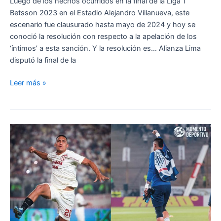
Luego de los hechos ocurridos en la final de la Liga 1
Betsson 2023 en el Estadio Alejandro Villanueva, este
escenario fue clausurado hasta mayo de 2024 y hoy se
conoció la resolución con respecto a la apelación de los
‘íntimos’ a esta sanción. Y la resolución es… Alianza Lima
disputó la final de la
¡ÚLTIMA
Leer más »
HORA!
Salió
la
resolución
con
respecto
a
la
apelación
de
Alianza