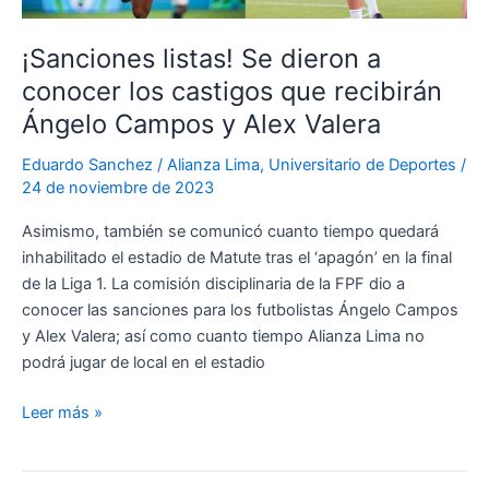
Lima
para
¡Sanciones listas! Se dieron a
que
conocer los castigos que recibirán
se
levante
Ángelo Campos y Alex Valera
la
Eduardo Sanchez
/
Alianza Lima
,
Universitario de Deportes
/
sanción
24 de noviembre de 2023
a
Matute
Asimismo, también se comunicó cuanto tiempo quedará
inhabilitado el estadio de Matute tras el ‘apagón’ en la final
de la Liga 1. La comisión disciplinaria de la FPF dio a
conocer las sanciones para los futbolistas Ángelo Campos
y Alex Valera; así como cuanto tiempo Alianza Lima no
podrá jugar de local en el estadio
¡Sanciones
Leer más »
listas!
Se