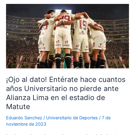
dieron
a
conocer
los
castigos
que
recibirán
Ángelo
Campos
y
Alex
¡Ojo al dato! Entérate hace cuantos
Valera
años Universitario no pierde ante
Alianza Lima en el estadio de
Matute
Eduardo Sanchez
/
Universitario de Deportes
/
7 de
noviembre de 2023