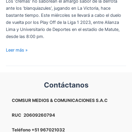
Los ‘cremas’ no saborean el amargo sabor de la derrota
ante los ‘blanquiazules’, jugando en La Victoria, hace
bastante tiempo. Este miércoles se llevará a cabo el duelo
de vuelta por los Play Off de la Liga 1 2023, entre Alianza
Lima y Universitario de Deportes en el estadio de Matute,
desde las 8:00 pm.
¡Ojo
Leer más »
al
dato!
Entérate
hace
Contáctanos
cuantos
años
Universitario
COMSUR MEDIOS & COMUNICACIONES S.A.C
no
pierde
RUC
20609260794
ante
Alianza
Teléfono
+51 967021032