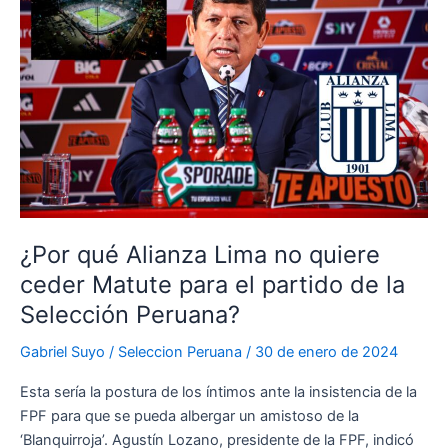
fecha
en
la
que
estaría
listo
Matute
para
poder
albergar
de
¿Por qué Alianza Lima no quiere
nuevo
ceder Matute para el partido de la
un
Selección Peruana?
partido
de
Gabriel Suyo
/
Seleccion Peruana
/
30 de enero de 2024
Alianza
Lima
Esta sería la postura de los íntimos ante la insistencia de la
en
FPF para que se pueda albergar un amistoso de la
la
‘Blanquirroja’. Agustín Lozano, presidente de la FPF, indicó