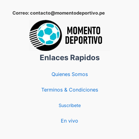
Lima
en
Correo: contacto@momentodeportivo.pe
el
estadio
de
Matute
Enlaces Rapidos
Quienes Somos
Terminos & Condiciones
Suscribete
En vivo