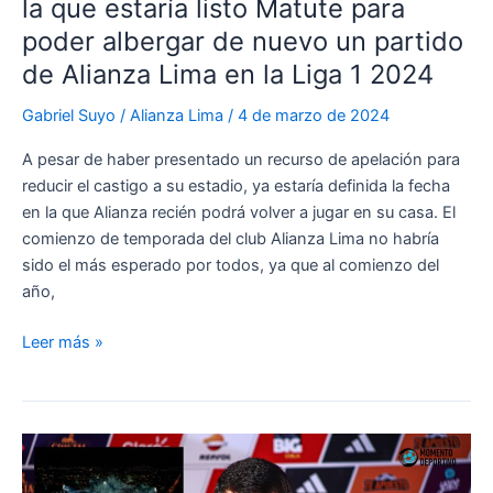
la que estaría listo Matute para
al
Estadio
poder albergar de nuevo un partido
Alejandro
de Alianza Lima en la Liga 1 2024
Villanueva
Gabriel Suyo
/
Alianza Lima
/
4 de marzo de 2024
A pesar de haber presentado un recurso de apelación para
reducir el castigo a su estadio, ya estaría definida la fecha
en la que Alianza recién podrá volver a jugar en su casa. El
comienzo de temporada del club Alianza Lima no habría
sido el más esperado por todos, ya que al comienzo del
año,
¡MUCHO
Leer más »
OJO
HINCHA
BLANQUIAZUL!
Conoce
la