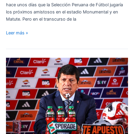
Liga
hace unos días que la Selección Peruana de Fútbol jugaría
1
los próximos amistosos en el estadio Monumental y en
2024
Matute. Pero en el transcurso de la
¿Por
Leer más »
qué
Alianza
Lima
no
quiere
ceder
Matute
para
el
partido
de
la
Selección
Peruana?