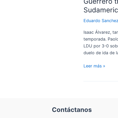
Guerrero t
Sudameri
Eduardo Sanche
Isaac Álvarez, ta
temporada. Paolo 
LDU por 3-0 sobr
duelo de ida de 
Presidente
Leer más »
de
LDU
se
desvive
en
elogios
Contáctanos
hacia