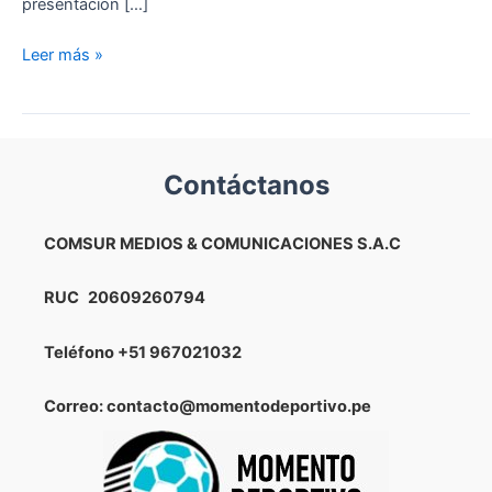
presentación […]
¿Dónde
Leer más »
jugará
la
Selección
Peruana
Contáctanos
los
amistosos
ante
COMSUR MEDIOS & COMUNICACIONES S.A.C
Nicaragua
y
RUC
20609260794
República
Dominicana?
Teléfono
+51 967021032
Correo: contacto@momentodeportivo.pe