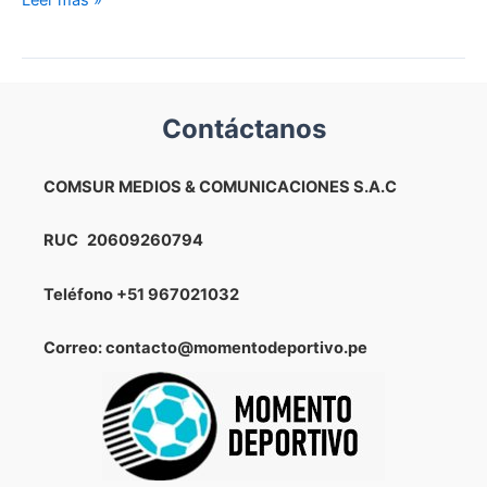
Leer más »
Acuña
va
con
todo
Contáctanos
por
Agustín
Lozano
COMSUR MEDIOS & COMUNICACIONES S.A.C
tras
el
RUC
20609260794
empate
de
Teléfono
+51 967021032
la
UCV
Correo: contacto@momentodeportivo.pe
vs
Cusco
FC