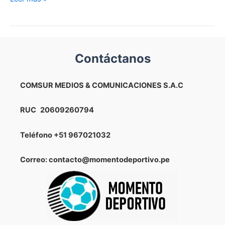
UÑA
ESTABA
EN
OFFSIDE!
Contáctanos
Melgar
quedó
eliminado
COMSUR MEDIOS & COMUNICACIONES S.A.C
en
la
RUC
20609260794
Copa
Libertadores
Teléfono
+51 967021032
por
polémica
Correo: contacto@momentodeportivo.pe
posición
adelantada