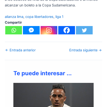
alcanzar un boleto a la Copa Sudamericana.
alianza lima
, 
copa libertadores
, 
liga 1
Compartir
←
Entrada anterior
Entrada siguiente
→
Te puede interesar ...