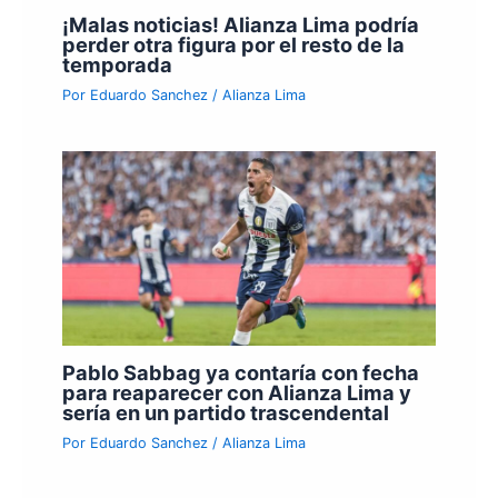
¡Malas noticias! Alianza Lima podría
perder otra figura por el resto de la
temporada
Por
Eduardo Sanchez
/
Alianza Lima
Pablo Sabbag ya contaría con fecha
para reaparecer con Alianza Lima y
sería en un partido trascendental
Por
Eduardo Sanchez
/
Alianza Lima