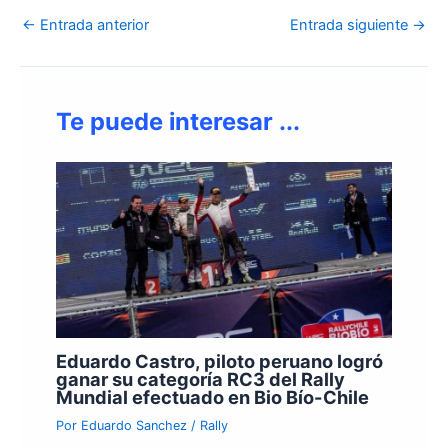
←
Entrada anterior
Entrada siguiente
→
Te puede interesar ...
Eduardo Castro, piloto peruano logró
ganar su categoría RC3 del Rally
Mundial efectuado en Bio Bío-Chile
Por
Eduardo Sanchez
/
Rally