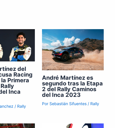
tínez del
cusa Racing
André Martínez es
 la Primera
segundo tras la Etapa
 Rally
2 del Rally Caminos
el Inca
del Inca 2023
Por
Sebastián Sifuentes
/
Rally
Sanchez
/
Rally