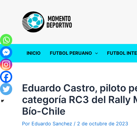
Ir
al
contenido
INICIO
FUTBOL PERUANO
FUTBOL INT
Eduardo Castro, piloto p
categoría RC3 del Rally 
Bío-Chile
Por
Eduardo Sanchez
/
2 de octubre de 2023