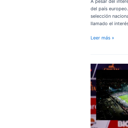
A pesar del inter
del país europeo
selección nacion
llamado el inter
¡LE
Leer más »
QUITARON
EL
PUESTO!
INTERNACIONAL
BELGA
FRUSTRA
EL
FICHAJE
DE
SONNE
CON
EQUIPO