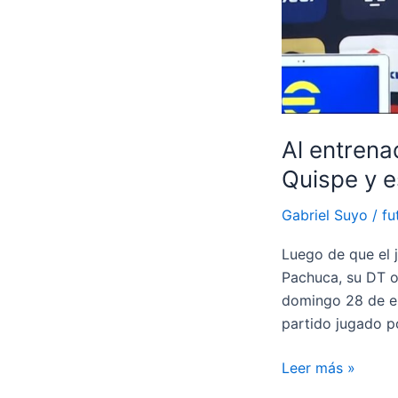
Peruana?
Al entrena
Quispe y e
Gabriel Suyo
/
fu
Luego de que el j
Pachuca, su DT o
domingo 28 de en
partido jugado po
Al
Leer más »
entrenador