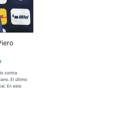
Piero
4
ido contra
ano. El último
al. En este