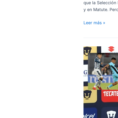
que la Selección
y en Matute. Pero
¿Por
Leer más »
qué
Alianza
Lima
no
quiere
ceder
Matute
para
el
partido
de
la
Selección