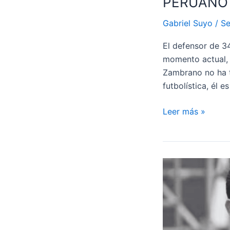
PERUANO 
Gabriel Suyo
/
Se
El defensor de 3
momento actual, y
Zambrano no ha t
futbolística, él 
CARLOS
Leer más »
ZAMBRANO
HABLÓ
DEL
SELECCIONADO
PERUANO
Y
DEJÓ
DUDAS