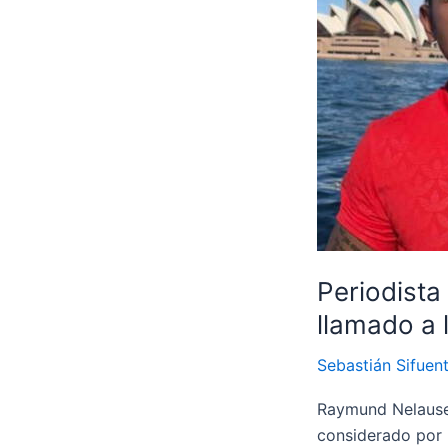
muchas
variantes
en
puestos
y
nombres
para
enfrentar
a
Chile
Periodista
llamado a 
Sebastián Sifuen
Raymund Nelausen
considerado por 