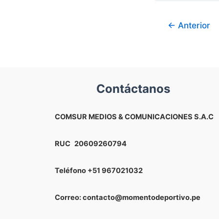
de
Juan
←
Anterior
Reynoso,
que
tiró
por
la
Contáctanos
borda
un
COMSUR MEDIOS & COMUNICACIONES S.A.C
inicio
más
RUC
20609260794
que
aceptable
Teléfono
+51 967021032
de
la
Correo: contacto@momentodeportivo.pe
Selección
Peruana