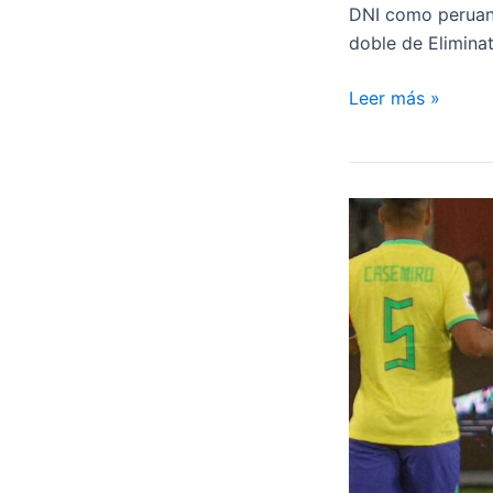
DNI como peruano
doble de Eliminat
Periodista
Leer más »
danés
reveló
por
qué
Oliver
Sonne
nunca
fue
llamado
a
la
Selección
de