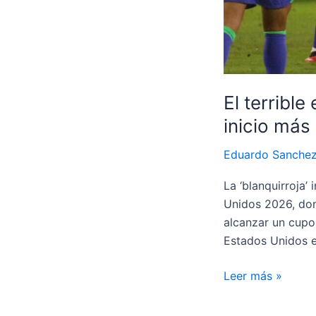
Dinamarca
El terribl
inicio más
Eduardo Sanche
La ‘blanquirroja
Unidos 2026, don
alcanzar un cupo
Estados Unidos e
El
Leer más »
terrible
error