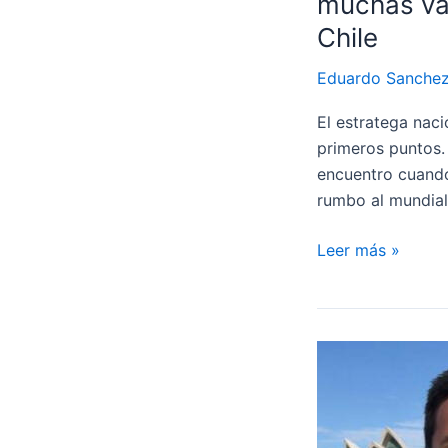
muchas var
Chile
Eduardo Sanche
El estratega naci
primeros puntos.
encuentro cuando 
rumbo al mundial
¡Once
Leer más »
innovador!
Juan
Reynoso
prepara
un
equipo
con