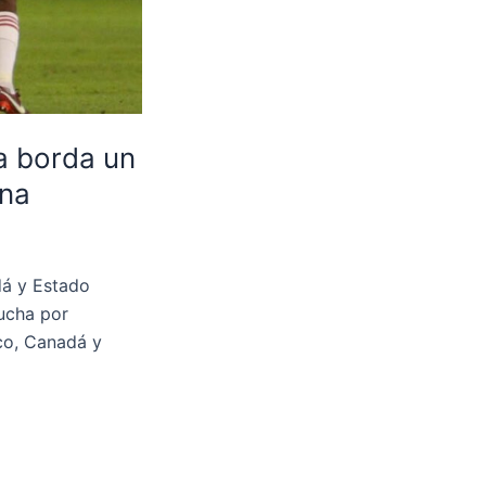
la borda un
ana
dá y Estado
ucha por
ico, Canadá y