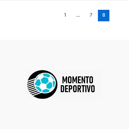
1
…
7
8