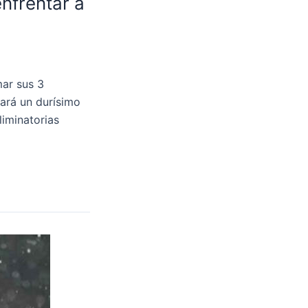
nfrentar a
mar sus 3
tará un durísimo
liminatorias