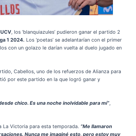
a
UCV
, los ‘blanquiazules’ pudieron ganar el partido 2
iga 1 2024.
Los ‘poetas’ se adelantarían con el primer
los con un golazo le darían vuelta al duelo jugado en
artido, Cabellos, uno de los refuerzos de Alianza para
ió por este partido en la que logró ganar y
esde chico. Es una noche inolvidable para mí”
,
a La Victoria para esta temporada.
“Me llamaron
rsaciones. Nunca me imaginé esto, pero estoy muy