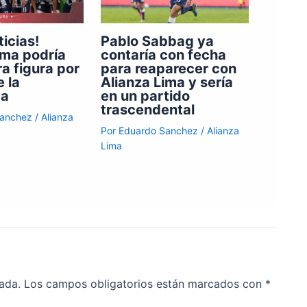
ticias!
Pablo Sabbag ya
ima podría
contaría con fecha
ra figura por
para reaparecer con
e la
Alianza Lima y sería
da
en un partido
trascendental
Sanchez
/
Alianza
Por
Eduardo Sanchez
/
Alianza
Lima
ada.
Los campos obligatorios están marcados con
*