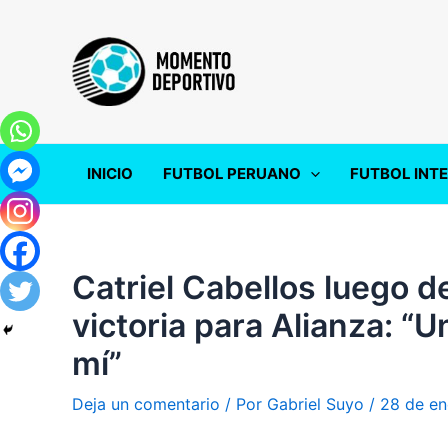
Ir
al
contenido
INICIO
FUTBOL PERUANO
FUTBOL INT
Catriel Cabellos luego de
victoria para Alianza: “
mí”
Deja un comentario
/ Por
Gabriel Suyo
/
28 de en