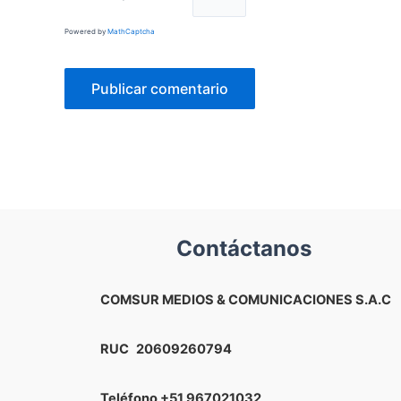
Powered by
MathCaptcha
Contáctanos
COMSUR MEDIOS & COMUNICACIONES S.A.C
RUC
20609260794
Teléfono
+51 967021032