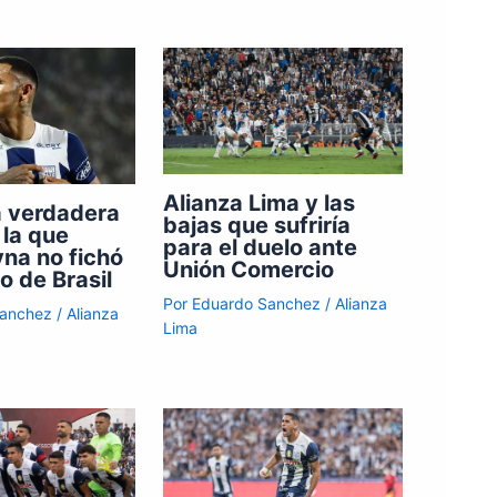
Alianza Lima y las
a verdadera
bajas que sufriría
 la que
para el duelo ante
na no fichó
Unión Comercio
o de Brasil
Por
Eduardo Sanchez
/
Alianza
Sanchez
/
Alianza
Lima