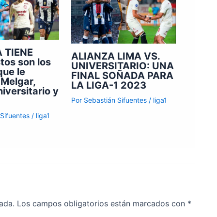
A TIENE
ALIANZA LIMA VS.
stos son los
UNIVERSITARIO: UNA
que le
FINAL SOÑADA PARA
Melgar,
LA LIGA-1 2023
niversitario y
Por
Sebastián Sifuentes
/
liga1
 Sifuentes
/
liga1
ada.
Los campos obligatorios están marcados con
*