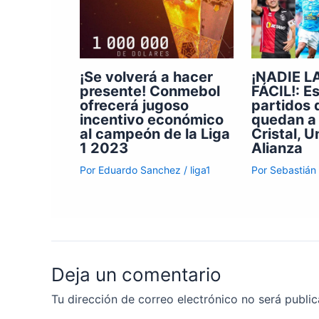
¡Se volverá a hacer
¡NADIE L
presente! Conmebol
FÁCIL!: E
ofrecerá jugoso
partidos 
incentivo económico
quedan a 
al campeón de la Liga
Cristal, U
1 2023
Alianza
Por
Eduardo Sanchez
/
liga1
Por
Sebastián
Deja un comentario
Tu dirección de correo electrónico no será public