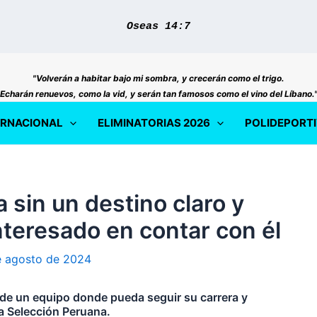
Oseas 14:7
"Volverán a habitar bajo mi sombra, y crecerán como el trigo.
Echarán renuevos, como la vid, y serán tan famosos como el vino del Líbano.
ERNACIONAL
ELIMINATORIAS 2026
POLIDEPORT
 sin un destino claro y
nteresado en contar con él
e agosto de 2024
de un equipo donde pueda seguir su carrera y
a Selección Peruana.