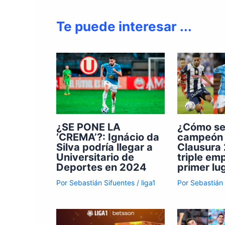
Te puede interesar ...
¿Cómo se 
¿SE PONE LA
campeón 
‘CREMA’?: Ignácio da
Clausura 
Silva podría llegar a
triple em
Universitario de
primer lu
Deportes en 2024
Por
Sebastián
Por
Sebastián Sifuentes
/
liga1