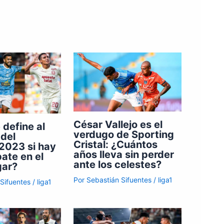
César Vallejo es el
define al
verdugo de Sporting
del
Cristal: ¿Cuántos
2023 si hay
años lleva sin perder
pate en el
ante los celestes?
gar?
Por
Sebastián Sifuentes
/
liga1
 Sifuentes
/
liga1