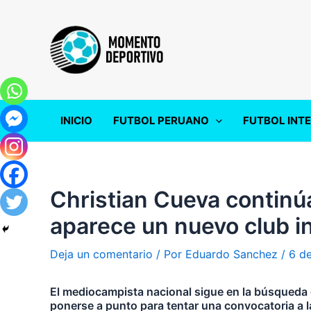
Ir
al
contenido
INICIO
FUTBOL PERUANO
FUTBOL INT
Christian Cueva continúa
aparece un nuevo club i
Deja un comentario
/ Por
Eduardo Sanchez
/
6 d
El mediocampista nacional sigue en la búsqueda 
ponerse a punto para tentar una convocatoria a l