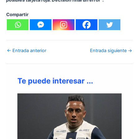
posibles tarjeta roja. Decisión final un error”
.
Compartir
←
Entrada anterior
Entrada siguiente
→
Te puede interesar ...