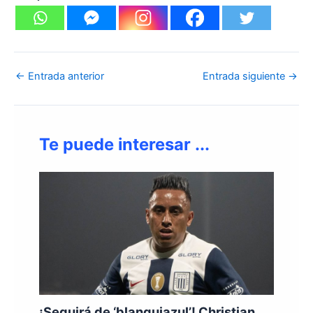
←
Entrada anterior
Entrada siguiente
→
Te puede interesar ...
¡Seguirá de ‘blanquiazul’! Christian