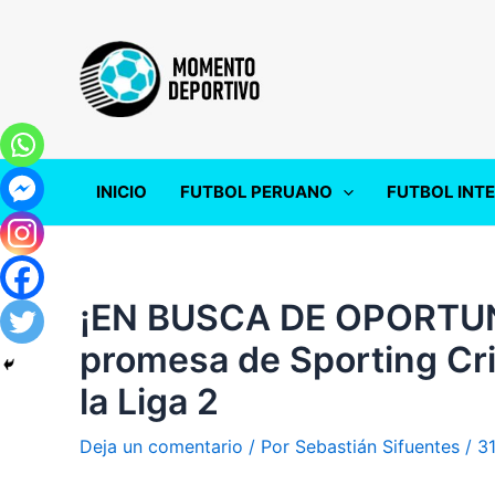
Ir
al
contenido
INICIO
FUTBOL PERUANO
FUTBOL INT
¡EN BUSCA DE OPORTUN
promesa de Sporting Cri
la Liga 2
Deja un comentario
/ Por
Sebastián Sifuentes
/
3