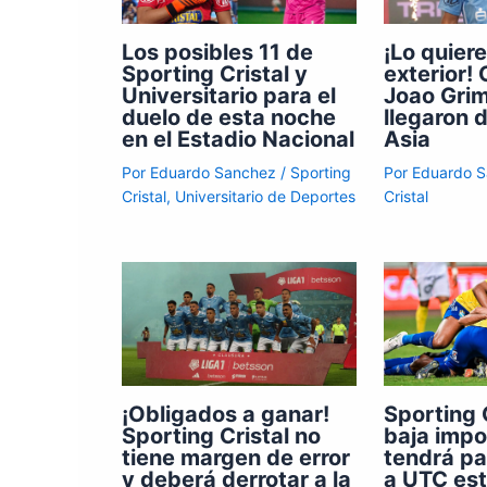
Los posibles 11 de
¡Lo quiere
Sporting Cristal y
exterior!
Universitario para el
Joao Gri
duelo de esta noche
llegaron 
en el Estadio Nacional
Asia
Por
Eduardo Sanchez
/
Sporting
Por
Eduardo 
Cristal
,
Universitario de Deportes
Cristal
¡Obligados a ganar!
Sporting C
Sporting Cristal no
baja impo
tiene margen de error
tendrá pa
y deberá derrotar a la
a UTC est