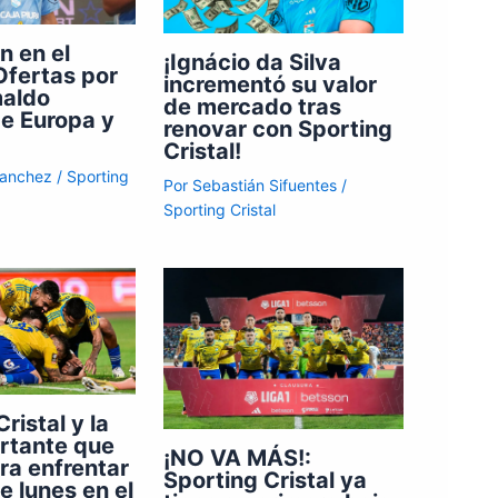
n en el
¡Ignácio da Silva
 Ofertas por
incrementó su valor
maldo
de mercado tras
de Europa y
renovar con Sporting
Cristal!
Sanchez
/
Sporting
Por
Sebastián Sifuentes
/
Sporting Cristal
ristal y la
rtante que
¡NO VA MÁS!:
ra enfrentar
Sporting Cristal ya
e lunes en el