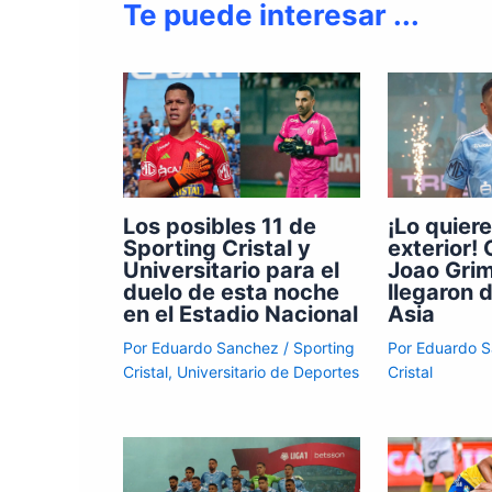
Te puede interesar ...
Los posibles 11 de
¡Lo quiere
Sporting Cristal y
exterior!
Universitario para el
Joao Gri
duelo de esta noche
llegaron 
en el Estadio Nacional
Asia
Por
Eduardo Sanchez
/
Sporting
Por
Eduardo 
Cristal
,
Universitario de Deportes
Cristal