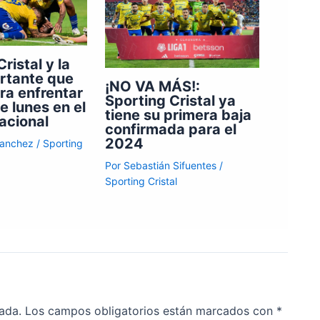
ristal y la
rtante que
¡NO VA MÁS!:
ra enfrentar
Sporting Cristal ya
e lunes en el
tiene su primera baja
acional
confirmada para el
2024
Sanchez
/
Sporting
Por
Sebastián Sifuentes
/
Sporting Cristal
ada.
Los campos obligatorios están marcados con
*