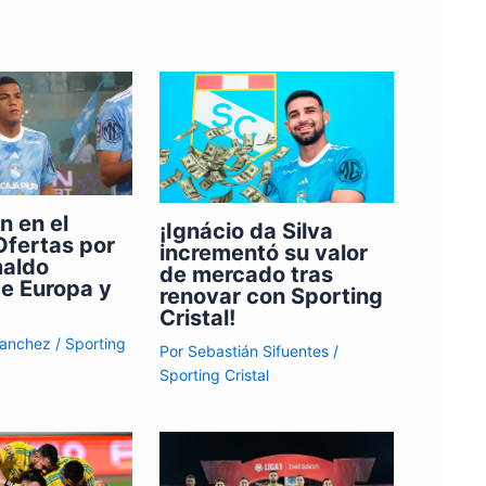
n en el
¡Ignácio da Silva
 Ofertas por
incrementó su valor
maldo
de mercado tras
de Europa y
renovar con Sporting
Cristal!
Sanchez
/
Sporting
Por
Sebastián Sifuentes
/
Sporting Cristal