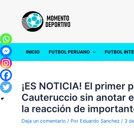
Ir
al
contenido
INICIO
FUTBOL PERUANO
FUTBOL INT
¡ES NOTICIA! El primer p
Cauteruccio sin anotar e
la reacción de importan
Deja un comentario
/ Por
Eduardo Sanchez
/
3 d