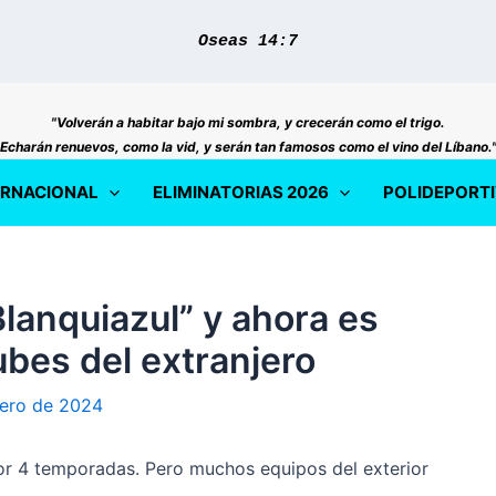
Oseas 14:7
"Volverán a habitar bajo mi sombra, y crecerán como el trigo.
Echarán renuevos, como la vid, y serán tan famosos como el vino del Líbano.
ERNACIONAL
ELIMINATORIAS 2026
POLIDEPORT
lanquiazul” y ahora es
ubes del extranjero
ero de 2024
por 4 temporadas. Pero muchos equipos del exterior