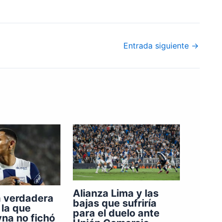
Entrada siguiente
→
Alianza Lima y las
a verdadera
bajas que sufriría
 la que
para el duelo ante
na no fichó