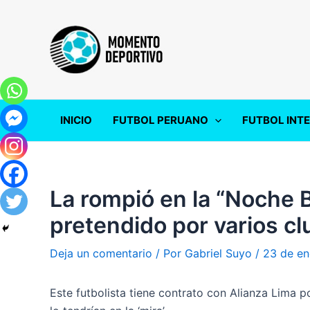
Ir
al
contenido
INICIO
FUTBOL PERUANO
FUTBOL INT
La rompió en la “Noche B
pretendido por varios cl
Deja un comentario
/ Por
Gabriel Suyo
/
23 de en
Este futbolista tiene contrato con Alianza Lima 