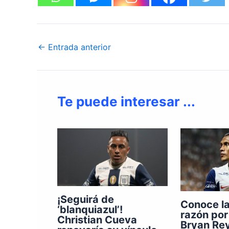
←
Entrada anterior
Te puede interesar ...
¡Seguirá de
Conoce l
‘blanquiazul’!
razón por
Christian Cueva
Bryan Rey