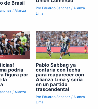
Unión Comercio
o de Brasil
Por
Eduardo Sanchez
/
Alianza
Sanchez
/
Alianza
Lima
ticias!
Pablo Sabbag ya
ima podría
contaría con fecha
ra figura por
para reaparecer con
e la
Alianza Lima y sería
da
en un partido
trascendental
Sanchez
/
Alianza
Por
Eduardo Sanchez
/
Alianza
Lima