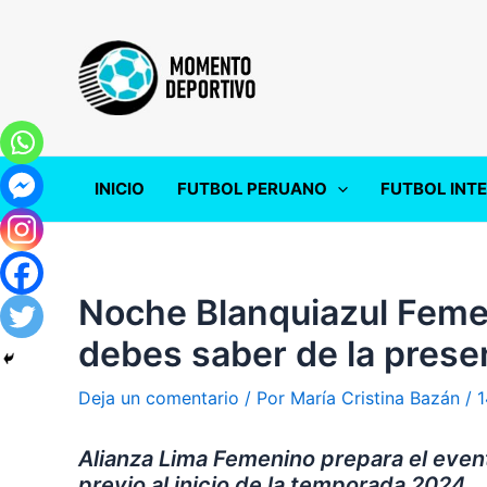
Ir
al
contenido
INICIO
FUTBOL PERUANO
FUTBOL INT
Noche Blanquiazul Feme
debes saber de la prese
Deja un comentario
/ Por
María Cristina Bazán
/
1
Alianza Lima Femenino prepara el even
previo al inicio de la temporada 2024
.