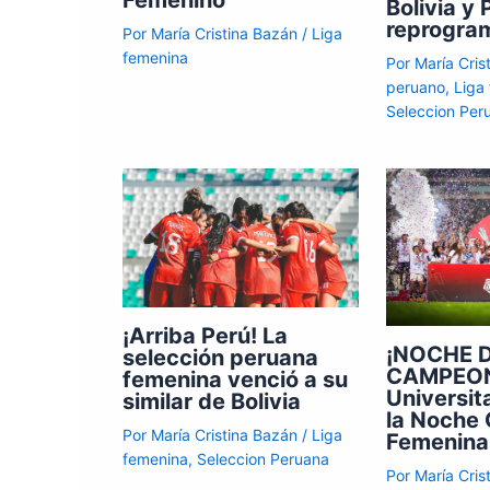
Femenino
Bolivia y 
reprogra
Por
María Cristina Bazán
/
Liga
femenina
Por
María Cri
peruano
,
Liga
Seleccion Per
¡Arriba Perú! La
¡NOCHE 
selección peruana
CAMPEO
femenina venció a su
Universit
similar de Bolivia
la Noche
Por
María Cristina Bazán
/
Liga
Femenina
femenina
,
Seleccion Peruana
Por
María Cri