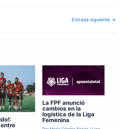
Entrada siguiente
→
La FPF anunció
cambios en la
logística de la Liga
do!:
Femenina
 entre
Por
María Cristina Bazán
/
Liga