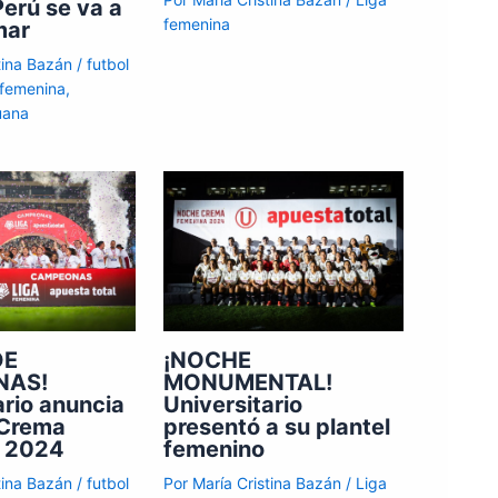
Perú se va a
femenina
mar
stina Bazán
/
futbol
 femenina
,
uana
DE
¡NOCHE
NAS!
MONUMENTAL!
ario anuncia
Universitario
 Crema
presentó a su plantel
 2024
femenino
stina Bazán
/
futbol
Por
María Cristina Bazán
/
Liga