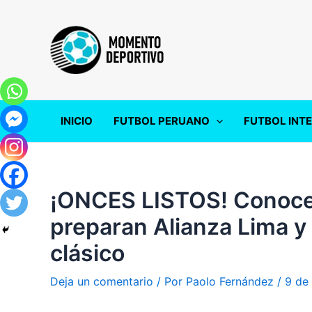
Ir
al
contenido
INICIO
FUTBOL PERUANO
FUTBOL INT
¡ONCES LISTOS! Conoce 
preparan Alianza Lima y 
clásico
Deja un comentario
/ Por
Paolo Fernández
/
9 de