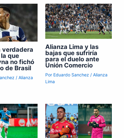
Alianza Lima y las
a verdadera
bajas que sufriría
 la que
para el duelo ante
na no fichó
Unión Comercio
o de Brasil
Por
Eduardo Sanchez
/
Alianza
Sanchez
/
Alianza
Lima