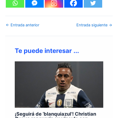
←
Entrada anterior
Entrada siguiente
→
Te puede interesar ...
¡Seguirá de ‘blanquiazul’! Christian