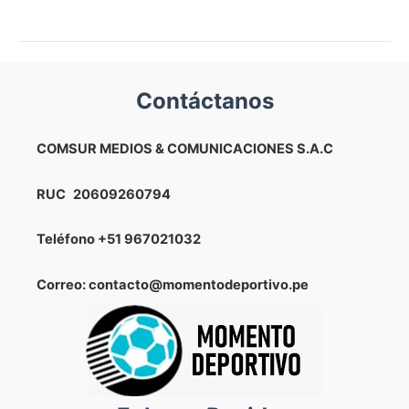
Reynoso
y
el
último
Contáctanos
once
que
probó
COMSUR MEDIOS & COMUNICACIONES S.A.C
en
los
RUC
20609260794
entrenamientos
previo
Teléfono
+51 967021032
al
duelo
Correo: contacto@momentodeportivo.pe
ante
Argentina