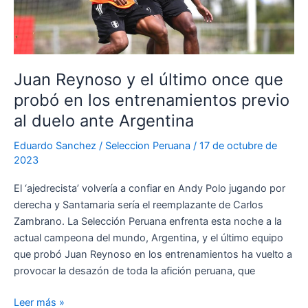
quien
será
el
lateral
Juan Reynoso y el último once que
derecho
probó en los entrenamientos previo
titular
ante
al duelo ante Argentina
la
Eduardo Sanchez
/
Seleccion Peruana
/
17 de octubre de
Selección
2023
de
Venezuela
El ‘ajedrecista’ volvería a confiar en Andy Polo jugando por
derecha y Santamaria sería el reemplazante de Carlos
Zambrano. La Selección Peruana enfrenta esta noche a la
actual campeona del mundo, Argentina, y el último equipo
que probó Juan Reynoso en los entrenamientos ha vuelto a
provocar la desazón de toda la afición peruana, que
Juan
Leer más »