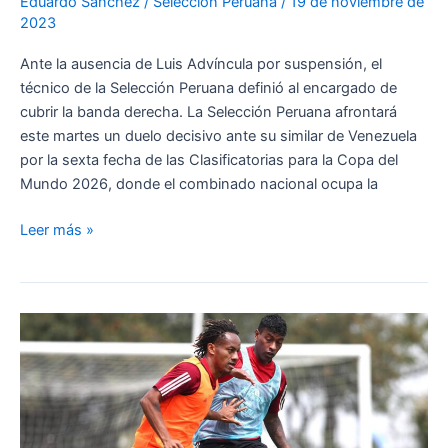
Eduardo Sanchez
/
Seleccion Peruana
/
19 de noviembre de
2023
Ante la ausencia de Luis Advíncula por suspensión, el
técnico de la Selección Peruana definió al encargado de
cubrir la banda derecha. La Selección Peruana afrontará
este martes un duelo decisivo ante su similar de Venezuela
por la sexta fecha de las Clasificatorias para la Copa del
Mundo 2026, donde el combinado nacional ocupa la
¿Oliver
Leer más »
Sonne
o
Aldo
Corzo?
Juan
Reynoso
ya
eligió
a