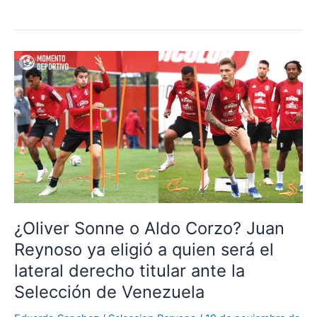
QUEMAR
EL
ÚLTIMO
CARTUCHO?
LAS
CHANCES
DE
LA
SELECCIÓN
PERUANA
¿Oliver Sonne o Aldo Corzo? Juan
Reynoso ya eligió a quien será el
lateral derecho titular ante la
Selección de Venezuela