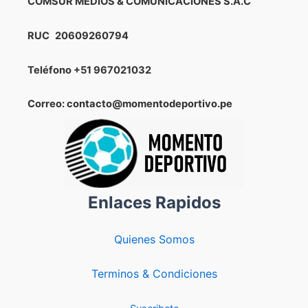
COMSUR MEDIOS & COMUNICACIONES S.A.C
RC3
del
RUC
20609260794
Rally
Mundial
Teléfono
+51 967021032
efectuado
en
Correo: contacto@momentodeportivo.pe
Bio
Bío-
Chile
Enlaces Rapidos
Quienes Somos
Terminos & Condiciones