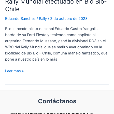
Rally Mundial efectuado en Bio Bío-
Chile
Eduardo Sanchez
/
Rally
/
2 de octubre de 2023
El destacado piloto nacional Eduardo Castro Yangali, a
bordo de su Ford Fiesta y teniendo como copiloto al
argentino Fernando Mussano, ganó la divisional RC3 en el
WRC del Rally Mundial que se realizó ayer domingo en la
localidad de Bio Bio – Chile, comuna manejo fantástico, que
pone a nuestro país en lo más
Eduardo
Leer más »
Castro,
piloto
peruano
logró
Contáctanos
ganar
su
categoría