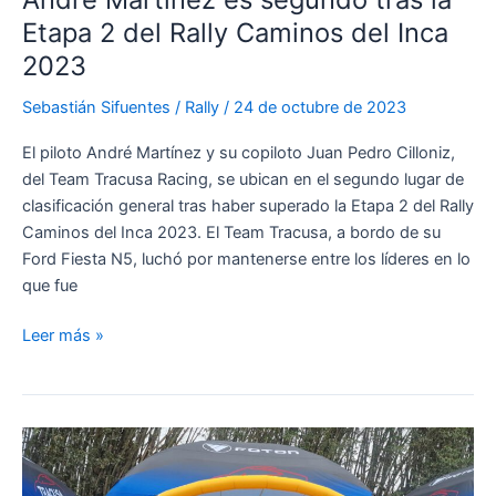
Etapa 2 del Rally Caminos del Inca
2023
Sebastián Sifuentes
/
Rally
/
24 de octubre de 2023
El piloto André Martínez y su copiloto Juan Pedro Cilloniz,
del Team Tracusa Racing, se ubican en el segundo lugar de
clasificación general tras haber superado la Etapa 2 del Rally
Caminos del Inca 2023. El Team Tracusa, a bordo de su
Ford Fiesta N5, luchó por mantenerse entre los líderes en lo
que fue
André
Leer más »
Martínez
es
segundo
tras
la
Etapa