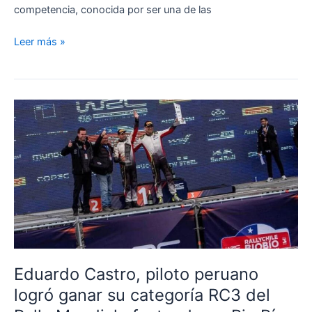
competencia, conocida por ser una de las
El
Leer más »
Team
Tracusa
Racing
se
prepara
para
un
emocionante
desafío
en
el
Rally
Caminos
Eduardo Castro, piloto peruano
del
logró ganar su categoría RC3 del
Inca
2023