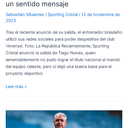
un sentido mensaje
Sebastián Sifuentes
/
Sporting Cristal
/
12 de noviembre de
2023
Tras el reciente anuncio de su salida, el entrenador brasileño
utilizó sus redes sociales para poder despedirse del club
‘rimense’. Foto: La República Recientemente, Sporting
Cristal anunció la salida de Tiago Nunes, quien
lamentablemente no pudo lograr el título nacional al mando
del equipo celeste, pero sí dejó una buena base para el
proyecto deportivo
¡GRACIAS
Leer más »
POR
TODO!
Tiago
Nunes
se
despidió