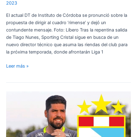
2023
El actual DT de Instituto de Córdoba se pronunció sobre la
propuesta de dirigir al cuadro ‘rimense’ y dejó un
contundente mensaje. Foto: Líbero Tras la repentina salida
de Tiago Nunes, Sporting Cristal sigue en busca de un
nuevo director técnico que asuma las riendas del club para
la próxima temporada, donde afrontarán Liga 1
¿Reemplazará
Leer más »
a
Tiago
Nunes?
Diego
Dabove
habló
sobre
su
posible