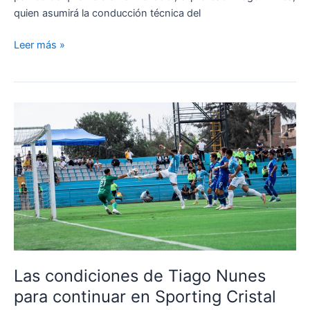
quien asumirá la conducción técnica del
¡Proyecto
Leer más »
interrumpido!
Sporting
Cristal
anunció
la
partida
de
Tiago
Nunes
Las condiciones de Tiago Nunes
para continuar en Sporting Cristal