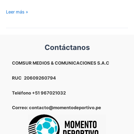
¿Deja
Leer más »
la
Florida?
La
continuidad
Contáctanos
de
Tiago
Nunes
COMSUR MEDIOS & COMUNICACIONES S.A.C
en
Sporting
RUC
20609260794
Cristal
no
Teléfono
+51 967021032
estaría
del
Correo: contacto@momentodeportivo.pe
todo
asegurada