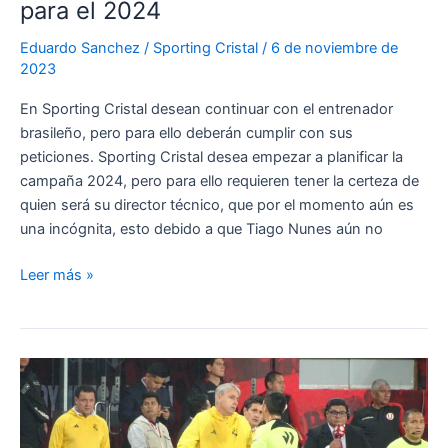
para el 2024
Eduardo Sanchez
/
Sporting Cristal
/
6 de noviembre de
2023
En Sporting Cristal desean continuar con el entrenador
brasileño, pero para ello deberán cumplir con sus
peticiones. Sporting Cristal desea empezar a planificar la
campaña 2024, pero para ello requieren tener la certeza de
quien será su director técnico, que por el momento aún es
una incógnita, esto debido a que Tiago Nunes aún no
Las
Leer más »
condiciones
de
Tiago
Nunes
para
continuar
en