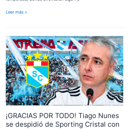
¿Quién
Leer más »
es
António
Oliveira,
el
DT
europeo
que
reemplazaría
a
Tiago
Nunes?
¡GRACIAS POR TODO! Tiago Nunes
se despidió de Sporting Cristal con