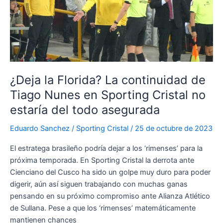
Sporting
Cristal
para
el
2024
¿Deja la Florida? La continuidad de
Tiago Nunes en Sporting Cristal no
estaría del todo asegurada
Eduardo Sanchez
/
Sporting Cristal
/
25 de octubre de 2023
El estratega brasileño podría dejar a los ‘rimenses’ para la
próxima temporada. En Sporting Cristal la derrota ante
Cienciano del Cusco ha sido un golpe muy duro para poder
digerir, aún así siguen trabajando con muchas ganas
pensando en su próximo compromiso ante Alianza Atlético
de Sullana. Pese a que los ‘rimenses’ matemáticamente
mantienen chances