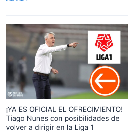
SU
SILENCIO!
Tiago
Nunes
se
confesó
en
una
reciente
entrevista
y
habló
sobre
su
no
¡YA ES OFICIAL EL OFRECIMIENTO!
continuidad
Tiago Nunes con posibilidades de
en
volver a dirigir en la Liga 1
Sporting