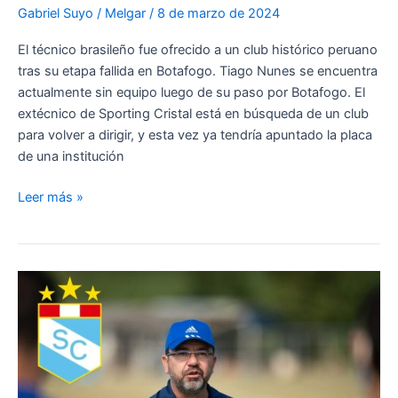
Cristal
Gabriel Suyo
/
Melgar
/
8 de marzo de 2024
El técnico brasileño fue ofrecido a un club histórico peruano
tras su etapa fallida en Botafogo. Tiago Nunes se encuentra
actualmente sin equipo luego de su paso por Botafogo. El
extécnico de Sporting Cristal está en búsqueda de un club
para volver a dirigir, y esta vez ya tendría apuntado la placa
de una institución
¡YA
Leer más »
ES
OFICIAL
EL
OFRECIMIENTO!
Tiago
Nunes
con
posibilidades
de