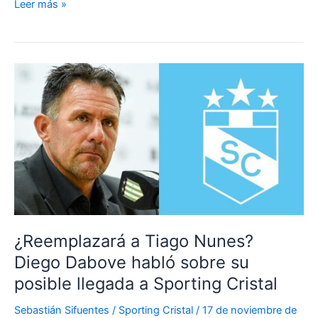
¿Quién
Leer más »
es
Enderson
Moreira,
el
DT
Tricampeón
en
Brasil
que
reemplazaría
a
Tiago
Nunes?
¿Reemplazará a Tiago Nunes?
Diego Dabove habló sobre su
posible llegada a Sporting Cristal
Sebastián Sifuentes
/
Sporting Cristal
/
17 de noviembre de