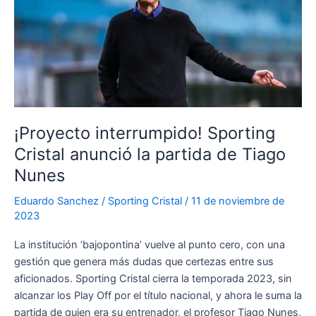
de
Sporting
Cristal
con
un
sentido
mensaje
¡Proyecto interrumpido! Sporting
Cristal anunció la partida de Tiago
Nunes
Eduardo Sanchez
/
Sporting Cristal
/
11 de noviembre de
2023
La institución ‘bajopontina’ vuelve al punto cero, con una
gestión que genera más dudas que certezas entre sus
aficionados. Sporting Cristal cierra la temporada 2023, sin
alcanzar los Play Off por el título nacional, y ahora le suma la
partida de quien era su entrenador, el profesor Tiago Nunes,