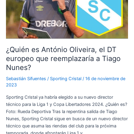
llegada
a
Sporting
Cristal
¿Quién es António Oliveira, el DT
europeo que reemplazaría a Tiago
Nunes?
Sebastián Sifuentes
/
Sporting Cristal
/
16 de noviembre de
2023
Sporting Cristal ya habría elegido a su nuevo director
técnico para la Liga 1 y Copa Libertadores 2024. ¿Quién es?
Foto: Rueda Deportiva Tras la repentina salida de Tiago
Nunes, Sporting Cristal sigue en busca de un nuevo director
técnico que asuma las riendas del club para la próxima
temporada, donde afrontarán Liga 1 y