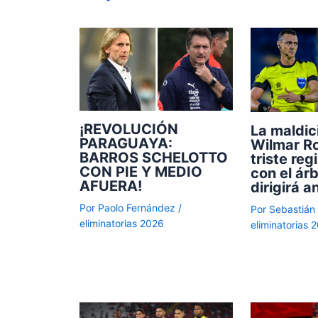
¡REVOLUCIÓN
La maldic
PARAGUAYA:
Wilmar Ro
BARROS SCHELOTTO
triste reg
CON PIE Y MEDIO
con el árb
AFUERA!
dirigirá a
Por
Paolo Fernández
/
Por
Sebastián
eliminatorias 2026
eliminatorias 