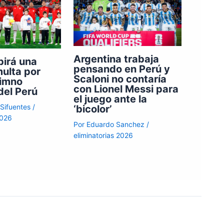
Argentina trabaja
birá una
pensando en Perú y
ulta por
Scaloni no contaría
Himno
con Lionel Messi para
del Perú
el juego ante la
 Sifuentes
/
‘bicolor’
2026
Por
Eduardo Sanchez
/
eliminatorias 2026