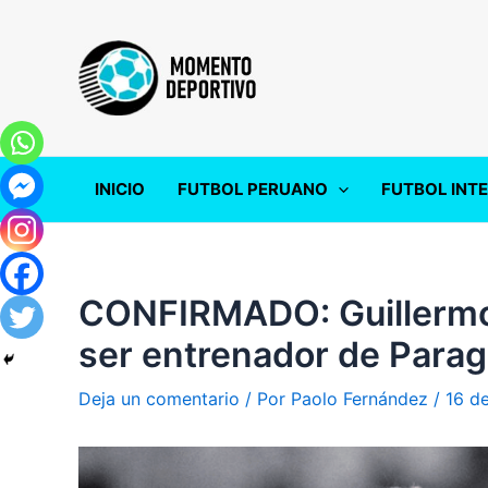
Ir
al
contenido
INICIO
FUTBOL PERUANO
FUTBOL INT
CONFIRMADO: Guillermo 
ser entrenador de Para
Deja un comentario
/ Por
Paolo Fernández
/
16 d