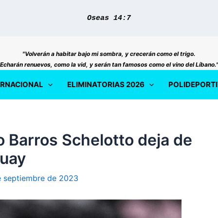
Oseas 14:7
"Volverán a habitar bajo mi sombra, y crecerán como el trigo.
Echarán renuevos, como la vid, y serán tan famosos como el vino del Líbano.
ERNACIONAL
ELIMINATORIAS 2026
POLIDEPORT
Barros Schelotto deja de
guay
e septiembre de 2023