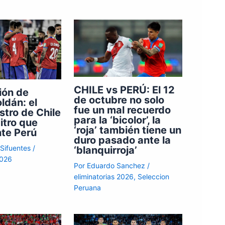
CHILE vs PERÚ: El 12
ión de
de octubre no solo
ldán: el
fue un mal recuerdo
istro de Chile
para la ‘bicolor’, la
itro que
‘roja’ también tiene un
nte Perú
duro pasado ante la
 Sifuentes
/
‘blanquirroja’
2026
Por
Eduardo Sanchez
/
eliminatorias 2026
,
Seleccion
Peruana