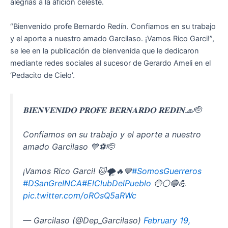
alegrías a la afición celeste.
“Bienvenido profe Bernardo Redín. Confiamos en su trabajo
y el aporte a nuestro amado Garcilaso. ¡Vamos Rico Garci!”,
se lee en la publicación de bienvenida que le dedicaron
mediante redes sociales al sucesor de Gerardo Ameli en el
‘Pedacito de Cielo’.
𝐁𝐈𝐄𝐍𝐕𝐄𝐍𝐈𝐃𝐎 𝐏𝐑𝐎𝐅𝐄 𝐁𝐄𝐑𝐍𝐀𝐑𝐃𝐎 𝐑𝐄𝐃𝐈𝐍🧢🫡
Confiamos en su trabajo y el aporte a nuestro
amado Garcilaso 💙⚽️🫡
¡Vamos Rico Garci! 🐱🌪️🔥💙
#SomosGuerreros
#DSanGreINCA
#ElClubDelPueblo
🔵⚪🔴💪
pic.twitter.com/oROsQ5aRWc
— Garcilaso (@Dep_Garcilaso)
February 19,