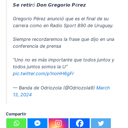
𝙎𝙚 𝙧𝙚𝙩𝙞𝙧ó 𝘿𝙤𝙣 𝙂𝙧𝙚𝙜𝙤𝙧𝙞𝙤 𝙋é𝙧𝙚𝙯
Gregorio Pérez anunció que es el final de su
carrera como en Radio Sport 890 de Uruguay.
Siempre recordaremos la frase que dijo en una
conferencia de prensa
"Uno no es más importante que todos juntos y
todos juntos somos la U"
pic.twitter.com/p1noHH6gFr
— Banda de Odriozola (@Odriozola9)
March
13, 2024
Compartir