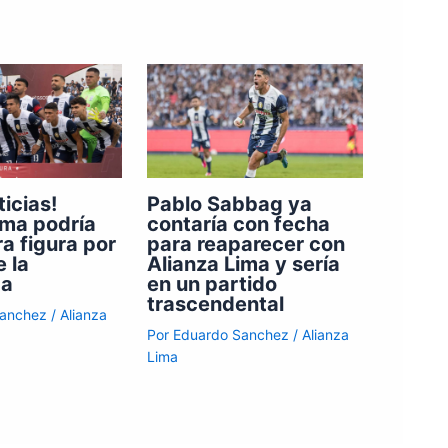
ticias!
Pablo Sabbag ya
ima podría
contaría con fecha
ra figura por
para reaparecer con
e la
Alianza Lima y sería
da
en un partido
trascendental
Sanchez
/
Alianza
Por
Eduardo Sanchez
/
Alianza
Lima