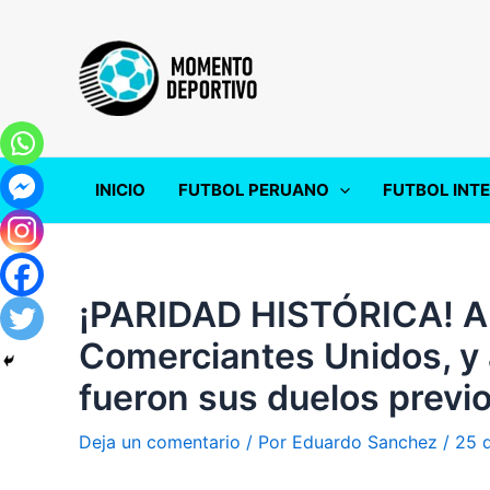
Ir
al
contenido
INICIO
FUTBOL PERUANO
FUTBOL INT
¡PARIDAD HISTÓRICA! Al
Comerciantes Unidos, y
fueron sus duelos previ
Deja un comentario
/ Por
Eduardo Sanchez
/
25 