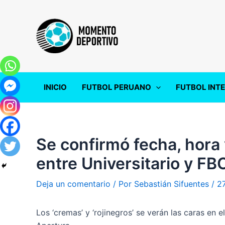
Ir
al
contenido
INICIO
FUTBOL PERUANO
FUTBOL INT
Se confirmó fecha, hora 
entre Universitario y FB
Deja un comentario
/ Por
Sebastián Sifuentes
/
2
Los ‘cremas’ y ‘rojinegros’ se verán las caras en