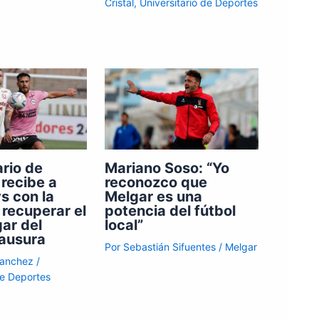
Cristal
,
Universitario de Deportes
ario de
Mariano Soso: “Yo
recibe a
reconozco que
s con la
Melgar es una
 recuperar el
potencia del fútbol
gar del
local”
lausura
Por
Sebastián Sifuentes
/
Melgar
Sanchez
/
de Deportes