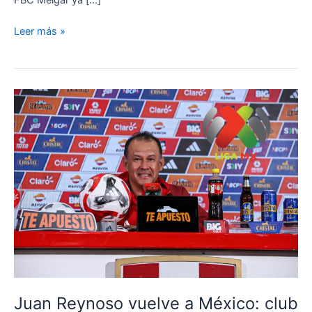
¿LA
Leer más »
ESPERANZA
AREQUIPEÑA?
Juan
Reynoso
podría
volver
a
FBC
Melgar
este
mismo
año
Juan Reynoso vuelve a México: club