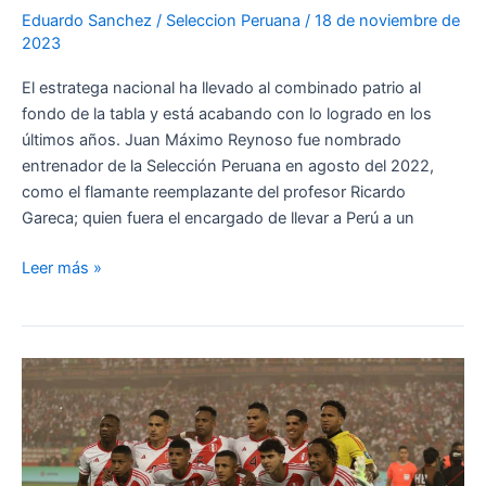
Eduardo Sanchez
/
Seleccion Peruana
/
18 de noviembre de
2023
El estratega nacional ha llevado al combinado patrio al
fondo de la tabla y está acabando con lo logrado en los
últimos años. Juan Máximo Reynoso fue nombrado
entrenador de la Selección Peruana en agosto del 2022,
como el flamante reemplazante del profesor Ricardo
Gareca; quien fuera el encargado de llevar a Perú a un
Juan
Leer más »
Reynoso
y
lo
único
que
ha
conseguido
al