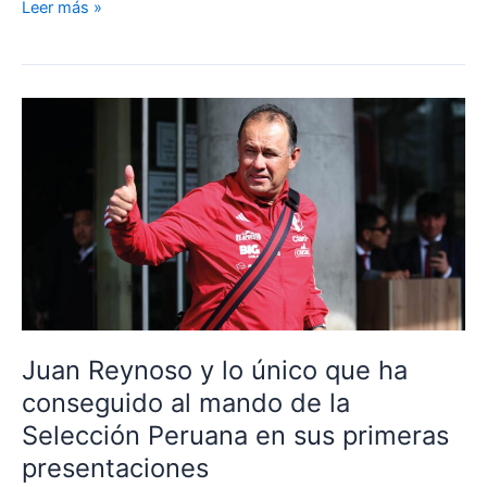
¡¿CUÁNTO
Leer más »
GANA
Y
CUÁNTO
COSTARÍA
DESPEDIR
A
JUAN
REYNOSO?!
Juan Reynoso y lo único que ha
conseguido al mando de la
Selección Peruana en sus primeras
presentaciones