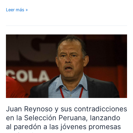
¿Confían
Leer más »
en
Juan
Reynoso?
Referente
de
la
Selección
Peruana
no
se
calló
nada
y
Juan Reynoso y sus contradicciones
habló
en la Selección Peruana, lanzando
al
respecto
al paredón a las jóvenes promesas