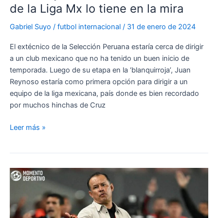
de la Liga Mx lo tiene en la mira
Gabriel Suyo
/
futbol internacional
/
31 de enero de 2024
El extécnico de la Selección Peruana estaría cerca de dirigir
a un club mexicano que no ha tenido un buen inicio de
temporada. Luego de su etapa en la ‘blanquirroja’, Juan
Reynoso estaría como primera opción para dirigir a un
equipo de la liga mexicana, país donde es bien recordado
por muchos hinchas de Cruz
Juan
Leer más »
Reynoso
vuelve
a
México:
club
de
la