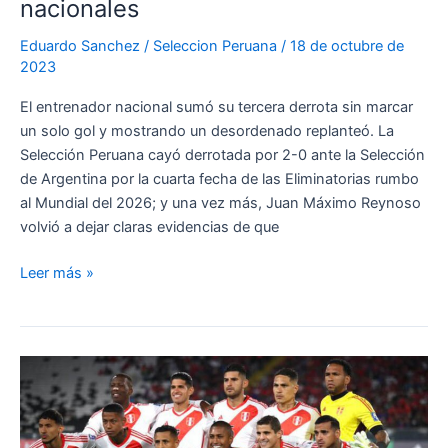
nacionales
Eduardo Sanchez
/
Seleccion Peruana
/
18 de octubre de
2023
El entrenador nacional sumó su tercera derrota sin marcar
un solo gol y mostrando un desordenado replanteó. La
Selección Peruana cayó derrotada por 2-0 ante la Selección
de Argentina por la cuarta fecha de las Eliminatorias rumbo
al Mundial del 2026; y una vez más, Juan Máximo Reynoso
volvió a dejar claras evidencias de que
Juan
Leer más »
Reynoso
y
sus
contradicciones
en
la
Selección