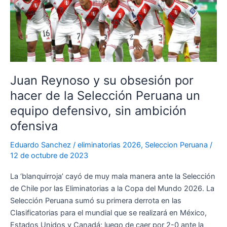
Peruana,
lanzando
al
paredón
a
las
Juan Reynoso y su obsesión por
jóvenes
hacer de la Selección Peruana un
promesas
nacionales
equipo defensivo, sin ambición
ofensiva
Eduardo Sanchez
/
eliminatorias 2026
,
Seleccion Peruana
/
12 de octubre de 2023
La ‘blanquirroja’ cayó de muy mala manera ante la Selección
de Chile por las Eliminatorias a la Copa del Mundo 2026. La
Selección Peruana sumó su primera derrota en las
Clasificatorias para el mundial que se realizará en México,
Estados Unidos y Canadá; luego de caer por 2-0 ante la