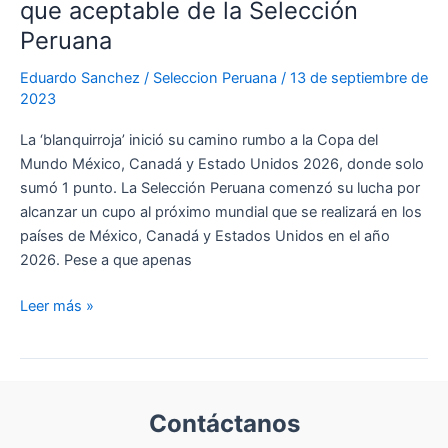
ofensiva
que aceptable de la Selección
Peruana
Eduardo Sanchez
/
Seleccion Peruana
/
13 de septiembre de
2023
La ‘blanquirroja’ inició su camino rumbo a la Copa del
Mundo México, Canadá y Estado Unidos 2026, donde solo
sumó 1 punto. La Selección Peruana comenzó su lucha por
alcanzar un cupo al próximo mundial que se realizará en los
países de México, Canadá y Estados Unidos en el año
2026. Pese a que apenas
El
Leer más »
terrible
error
de
Juan
Contáctanos
Reynoso,