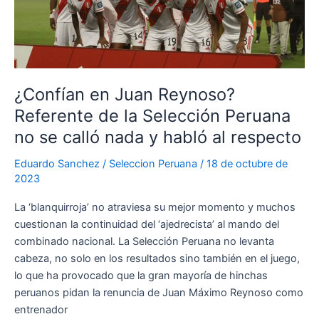
mando
de
la
Selección
Peruana
¿Confían en Juan Reynoso?
en
Referente de la Selección Peruana
sus
primeras
no se calló nada y habló al respecto
presentaciones
Eduardo Sanchez
/
Seleccion Peruana
/
18 de octubre de
2023
La ‘blanquirroja’ no atraviesa su mejor momento y muchos
cuestionan la continuidad del ‘ajedrecista’ al mando del
combinado nacional. La Selección Peruana no levanta
cabeza, no solo en los resultados sino también en el juego,
lo que ha provocado que la gran mayoría de hinchas
peruanos pidan la renuncia de Juan Máximo Reynoso como
entrenador