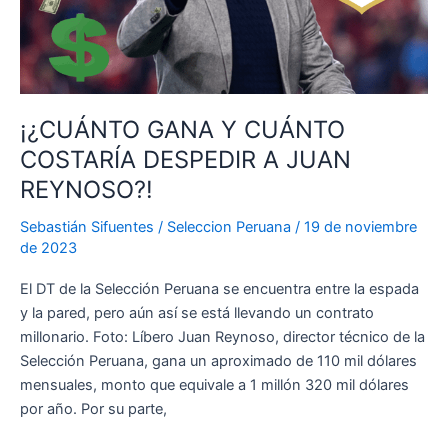
director
técnico
de
la
Selección
Peruana
¡¿CUÁNTO GANA Y CUÁNTO
COSTARÍA DESPEDIR A JUAN
REYNOSO?!
Sebastián Sifuentes
/
Seleccion Peruana
/
19 de noviembre
de 2023
El DT de la Selección Peruana se encuentra entre la espada
y la pared, pero aún así se está llevando un contrato
millonario. Foto: Líbero Juan Reynoso, director técnico de la
Selección Peruana, gana un aproximado de 110 mil dólares
mensuales, monto que equivale a 1 millón 320 mil dólares
por año. Por su parte,