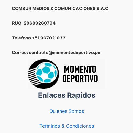
que
tiró
COMSUR MEDIOS & COMUNICACIONES S.A.C
por
la
RUC
20609260794
borda
un
Teléfono
+51 967021032
inicio
más
Correo: contacto@momentodeportivo.pe
que
aceptable
de
la
Selección
Peruana
Enlaces Rapidos
Quienes Somos
Terminos & Condiciones