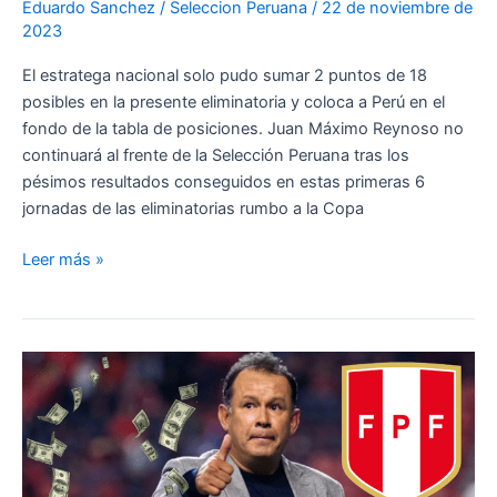
Eduardo Sanchez
/
Seleccion Peruana
/
22 de noviembre de
2023
El estratega nacional solo pudo sumar 2 puntos de 18
posibles en la presente eliminatoria y coloca a Perú en el
fondo de la tabla de posiciones. Juan Máximo Reynoso no
continuará al frente de la Selección Peruana tras los
pésimos resultados conseguidos en estas primeras 6
jornadas de las eliminatorias rumbo a la Copa
¡No
Leer más »
va
más!
Juan
Reynoso
dejará
el
cargo
de