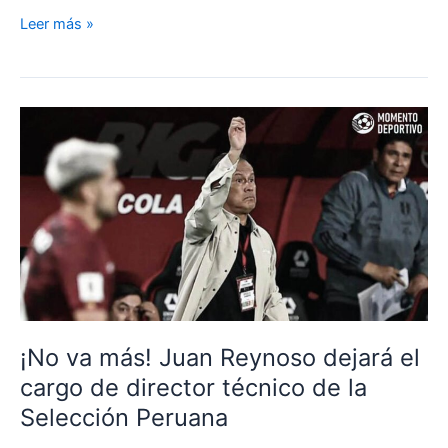
¡Se
Leer más »
aferra
al
cargo!
Juan
Reynoso
no
renunciará
y
desea
continuar
al
frente
de
¡No va más! Juan Reynoso dejará el
la
cargo de director técnico de la
Selección
Peruana
Selección Peruana