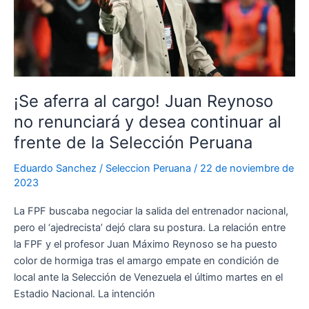
Liga
Mx
lo
tiene
en
la
¡Se aferra al cargo! Juan Reynoso
mira
no renunciará y desea continuar al
frente de la Selección Peruana
Eduardo Sanchez
/
Seleccion Peruana
/
22 de noviembre de
2023
La FPF buscaba negociar la salida del entrenador nacional,
pero el ‘ajedrecista’ dejó clara su postura. La relación entre
la FPF y el profesor Juan Máximo Reynoso se ha puesto
color de hormiga tras el amargo empate en condición de
local ante la Selección de Venezuela el último martes en el
Estadio Nacional. La intención