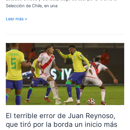
Selección de Chile, en una
Juan
Leer más »
Reynoso
y
su
obsesión
por
hacer
de
la
Selección
Peruana
un
equipo
defensivo,
El terrible error de Juan Reynoso,
sin
que tiró por la borda un inicio más
ambición