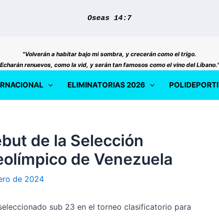
Oseas 14:7
"Volverán a habitar bajo mi sombra, y crecerán como el trigo.
Echarán renuevos, como la vid, y serán tan famosos como el vino del Líbano.
ERNACIONAL
ELIMINATORIAS 2026
POLIDEPORT
ebut de la Selección
eolímpico de Venezuela
ero de 2024
eleccionado sub 23 en el torneo clasificatorio para