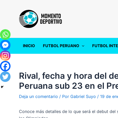
Ir
al
contenido
INICIO
FUTBOL PERUANO
FUTBOL INT
Rival, fecha y hora del d
Peruana sub 23 en el Pr
Deja un comentario
/ Por
Gabriel Suyo
/
19 de en
Conoce más detalles de lo que será el debut del s