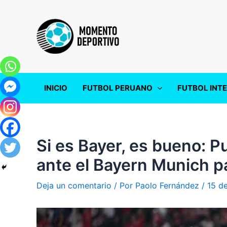
Ir
al
contenido
INICIO
FUTBOL PERUANO
FUTBOL INT
Si es Bayer, es bueno: 
ante el Bayern Munich pa
Deja un comentario
/ Por
Paolo Fernández
/
15 d