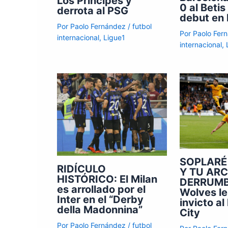
Los Príncipes y
0 al Betis
derrota al PSG
debut en 
Por
Paolo Fernández
/
futbol
Por
Paolo Fer
internacional
,
Ligue1
internacional
,
SOPLARÉ
RIDÍCULO
Y TU AR
HISTÓRICO: El Milan
DERRUMB
es arrollado por el
Wolves le
Inter en el “Derby
invicto a
della Madonnina”
City
Por
Paolo Fernández
/
futbol