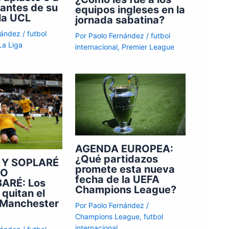
 antes de su
equipos ingleses en la
la UCL
jornada sabatina?
nández
/
futbol
Por
Paolo Fernández
/
futbol
La Liga
internacional
,
Premier League
AGENDA EUROPEA:
¿Qué partidazos
 Y SOPLARÉ
promete esta nueva
CO
fecha de la UEFA
ARÉ: Los
Champions League?
 quitan el
l Manchester
Por
Paolo Fernández
/
Champions League
,
futbol
internacional