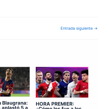
Entrada siguiente
→
n Blaugrana:
HORA PREMIER:
 aplastó 5 a
¿Cómo les fue a los