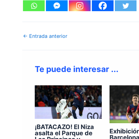
←
Entrada anterior
Te puede interesar ...
¡BATACAZO! El Niza
Exhibició
asalta el Parque de
Barcelona