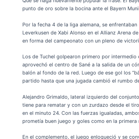
Que se haga nuevamente popular la frase. El Baye
punto de oro sobre la bocina ante el Bayern Munic
Por la fecha 4 de la liga alemana, se enfrentaba
Leverkusen de Xabi Alonso en el Allianz Arena d
en forma del campeonato con un pleno de victoria
Los de Tuchel golpearon primero por intermedio d
aprovechó el centro de Sané a la salida de un có
balón al fondo de la red. Luego de ese gol los “
partido hasta que una jugada cambió el rumbo d
Alejandro Grimaldo, lateral izquierdo del conjunt
tiene para rematar y con un zurdazo desde el ti
en el minuto 24. Con las fuerzas igualadas, ambo
prometía buen juego y goles como en la primera 
En el complemento, el juego enloqueció y se conv