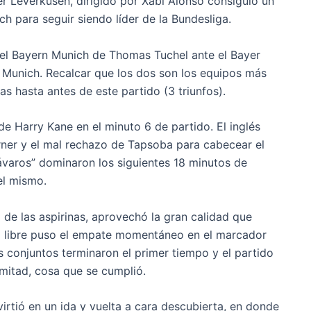
r Leverkusen, dirigido por Xabi Alonso consiguió un
h para seguir siendo líder de la Bundesliga.
n el Bayern Munich de Thomas Tuchel ante el Bayer
e Munich. Recalcar que los dos son los equipos más
s hasta antes de este partido (3 triunfos).
e Harry Kane en el minuto 6 de partido. El inglés
rner y el mal rechazo de Tapsoba para cabecear el
bávaros” dominaron los siguientes 18 minutos de
el mismo.
o de las aspirinas, aprovechó la gran calidad que
ro libre puso el empate momentáneo en el marcador
s conjuntos terminaron el primer tiempo y el partido
mitad, cosa que se cumplió.
irtió en un ida y vuelta a cara descubierta, en donde