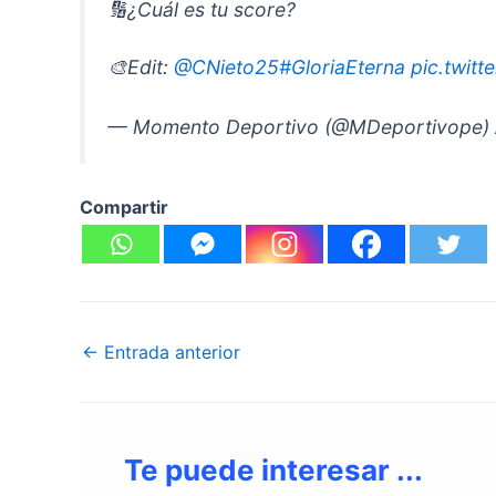
🔢¿Cuál es tu score?
🎨Edit:
@CNieto25
#GloriaEterna
pic.twi
— Momento Deportivo (@MDeportivope)
Compartir
←
Entrada anterior
Te puede interesar ...