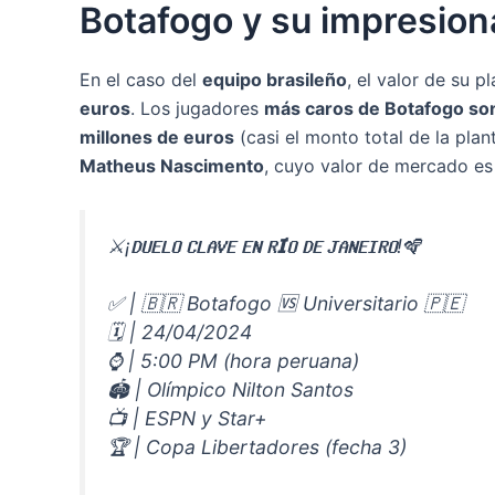
Botafogo y su impresiona
En el caso del
equipo brasileño
, el valor de su p
euros
. Los jugadores
más caros de Botafogo son
millones de euros
(casi el monto total de la plant
Matheus Nascimento
, cuyo valor de mercado e
⚔️¡𝗗𝗨𝗘𝗟𝗢 𝗖𝗟𝗔𝗩𝗘 𝗘𝗡 𝗥𝗜́𝗢 𝗗𝗘 𝗝𝗔𝗡𝗘𝗜𝗥𝗢!🪇
✅ | 🇧🇷 Botafogo 🆚 Universitario 🇵🇪
🗓️ | 24/04/2024
⌚ | 5:00 PM (hora peruana)
🏟️ | Olímpico Nilton Santos
📺 | ESPN y Star+
🏆 | Copa Libertadores (fecha 3)