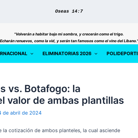
Oseas 14:7
"Volverán a habitar bajo mi sombra, y crecerán como el trigo.
Echarán renuevos, como la vid, y serán tan famosos como el vino del Líbano.
ERNACIONAL
ELIMINATORIAS 2026
POLIDEPORT
s vs. Botafogo: la
el valor de ambas plantillas
 de abril de 2024
 la cotización de ambos planteles, la cual asciende