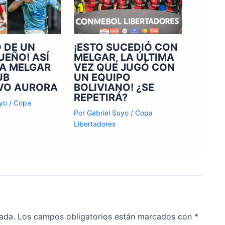
O DE UN
¡ESTO SUCEDIÓ CON
UEÑO! ASÍ
MELGAR, LA ÚLTIMA
ÍA MELGAR
VEZ QUE JUGÓ CON
UB
UN EQUIPO
VO AURORA
BOLIVIANO! ¿SE
REPETIRÁ?
uyo
/
Copa
Por
Gabriel Suyo
/
Copa
Libertadores
ada.
Los campos obligatorios están marcados con
*