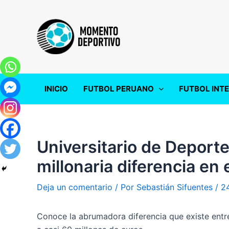
Ir
al
contenido
INICIO
FUTBOL PERUANO
FUTBOL INT
Universitario de Deporte
millonaria diferencia en 
Deja un comentario
/ Por
Sebastián Sifuentes
/
24
Conoce la abrumadora diferencia que existe entre