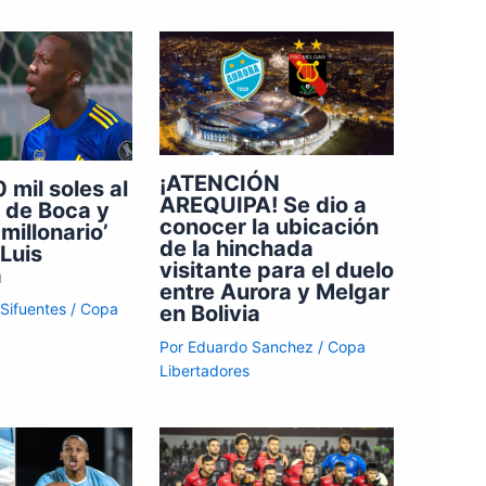
¡ATENCIÓN
 mil soles al
AREQUIPA! Se dio a
 de Boca y
conocer la ubicación
‘millonario’
de la hinchada
 Luis
visitante para el duelo
a
entre Aurora y Melgar
 Sifuentes
/
Copa
en Bolivia
Por
Eduardo Sanchez
/
Copa
Libertadores