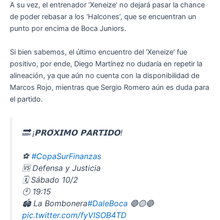
A su vez, el entrenador ‘Xeneize’ no dejará pasar la chance
de poder rebasar a los ‘Halcones’, que se encuentran un
punto por encima de Boca Juniors.
Si bien sabemos, el último encuentro del ‘Xeneize’ fue
positivo, por ende, Diego Martínez no dudaría en repetir la
alineación, ya que aún no cuenta con la disponibilidad de
Marcos Rojo, mientras que Sergio Romero aún es duda para
el partido.
🔜 ¡𝗣𝗥𝗢́𝗫𝗜𝗠𝗢 𝗣𝗔𝗥𝗧𝗜𝗗𝗢!
⚽
#CopaSurFinanzas
🆚 Defensa y Justicia
🗓 Sábado 10/2
🕙 19:15
🏟 La Bombonera
#DaleBoca
🔵🟡🔵
pic.twitter.com/fyVISOB4TD